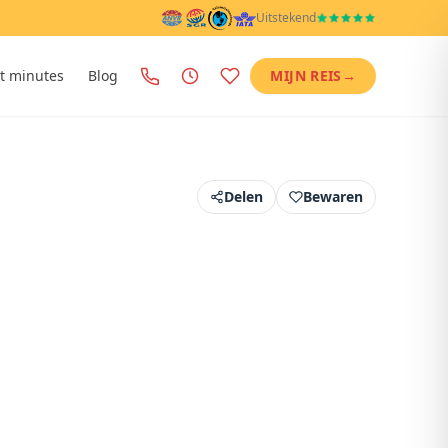
Uitstekend
t minutes
Blog
MIJN REIS
→
Delen
Bewaren