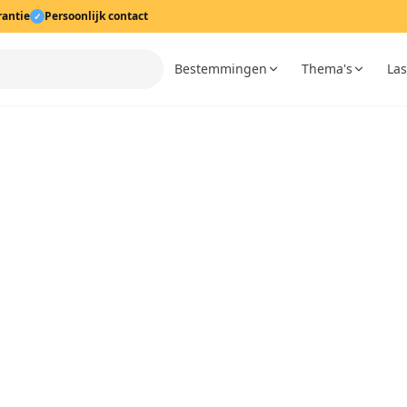
rantie
Persoonlijk contact
✓
Bestemmingen
Thema's
Las