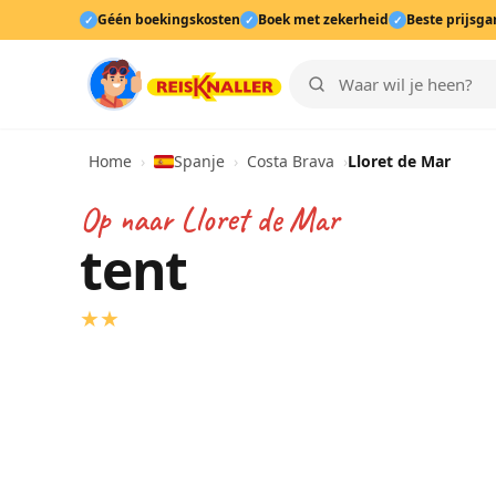
Géén boekingskosten
Boek met zekerheid
Beste prijsga
✓
✓
✓
Home
›
Spanje
›
Costa Brava
›
Lloret de Mar
Op naar
Lloret de Mar
tent
★
★