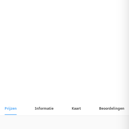
9
.
1
Fantastisch Hotel
1
/
21
📷
Alle
21
foto's
Prijzen
Informatie
Kaart
Beoordelingen