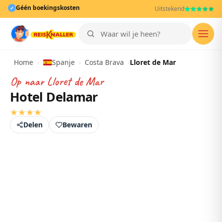
Géén boekingskosten
✓
Uitstekend
Men
Home
›
Spanje
›
Costa Brava
›
Lloret de Mar
Op naar
Lloret de Mar
Hotel Delamar
★
★
★
★
Delen
Bewaren