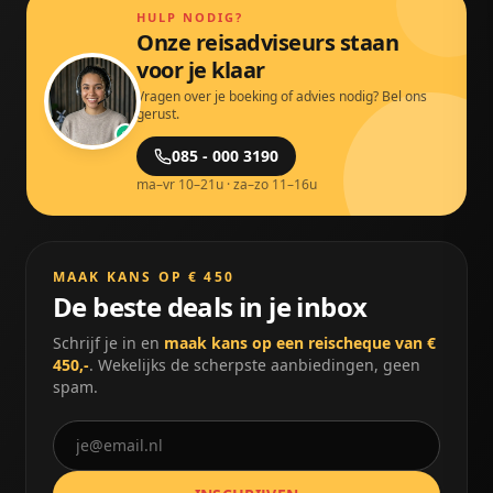
HULP NODIG?
Onze reisadviseurs staan
voor je klaar
Vragen over je boeking of advies nodig? Bel ons
gerust.
085 - 000 3190
ma–vr 10–21u · za–zo 11–16u
MAAK KANS OP € 450
De beste deals in je inbox
Schrijf je in en
maak kans op een reischeque van €
450,-
. Wekelijks de scherpste aanbiedingen, geen
spam.