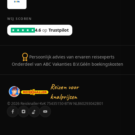
WIJ SCOREN
4.6
op
Trustpilot
Persoonlijk advies van ervaren reisexperts
Onderdeel van ABC Vakanties B.V.
Géén boekingskosten
Reizen voor
knalprijzen
©
2026
Reisknaller
·
KvK 75435150
·
BTW NL860293042B01