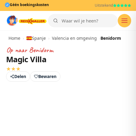
Géén boekingskosten
✓
Uitstekend
Men
Home
›
Spanje
›
Valencia en omgeving
›
Benidorm
Op naar
Benidorm
Magic Villa
★
★
★
Delen
Bewaren