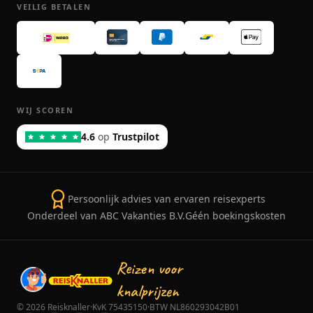
VEILIG BETALEN
WIJ SCOREN
4.6
op
Trustpilot
Persoonlijk advies van ervaren reisexperts
Onderdeel van ABC Vakanties B.V.
Géén boekingskosten
Reizen voor
knalprijzen
©
2026
Reisknaller
·
KvK 75435150
·
BTW NL860293042B01