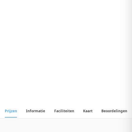
7
.
5
Uitstekend Hotel
1
/
13
📷
Alle
13
foto's
Prijzen
Informatie
Faciliteiten
Kaart
Beoordelingen