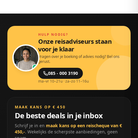
HULP NODIG?
Onze reisadviseurs staan
voor je klaar
Vragen over je boeking of advies nodig? Bel ons
gerust.
085 - 000 3190
ma–vr 10–21u · za–zo 11–16u
MAAK KANS OP € 450
De beste deals in je inbox
Schrijf je in en
maak kans op een reischeque van €
450,-
. Wekelijks de scherpste aanbiedingen, geen
spam.