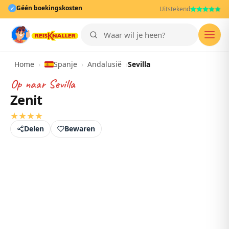
Géén boekingskosten
✓
Uitstekend
Men
Home
›
Spanje
›
Andalusië
›
Sevilla
Op naar
Sevilla
Zenit
★
★
★
★
Delen
Bewaren