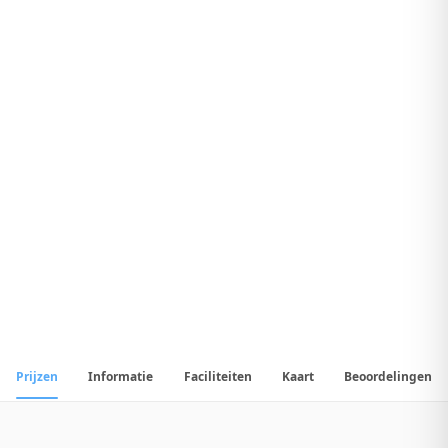
9
.
1
Fantastisch Hotel
1
/
17
📷
Alle
17
foto's
Prijzen
Informatie
Faciliteiten
Kaart
Beoordelingen