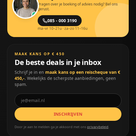
Vragen over je boeking of advies nodig? Bel ons
gerust.
085 - 000 3190
ma–vr 10–21u · za–zo 11–16u
MAAK KANS OP € 450
De beste deals in je inbox
Schrijf je in en
maak kans op een reischeque van €
450,-
. Wekelijks de scherpste aanbiedingen, geen
spam.
INSCHRIJVEN
Door je aan te melden ga je akkoord met ons
privacybeleid
.