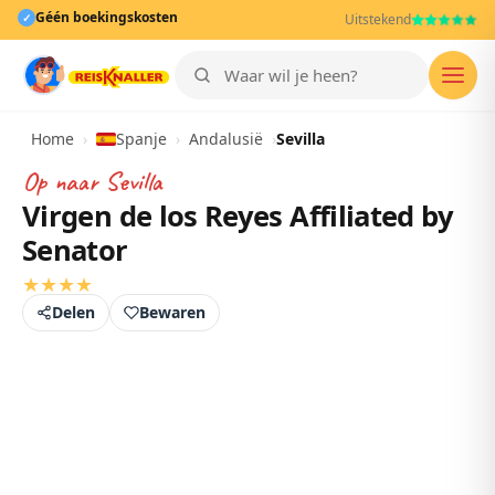
Géén boekingskosten
✓
Uitstekend
Men
Home
›
Spanje
›
Andalusië
›
Sevilla
Op naar
Sevilla
Virgen de los Reyes Affiliated by
Senator
★
★
★
★
Delen
Bewaren