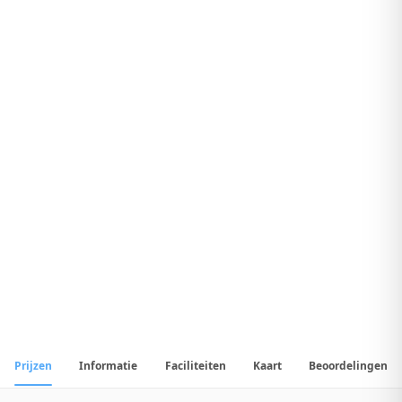
8
.
4
Geweldig Hotel
1
/
23
📷
Alle
23
foto's
Prijzen
Informatie
Faciliteiten
Kaart
Beoordelingen