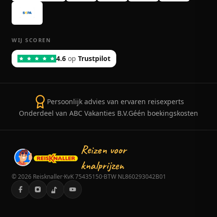
WIJ SCOREN
4.6
op
Trustpilot
Persoonlijk advies van ervaren reisexperts
Onderdeel van ABC Vakanties B.V.
Géén boekingskosten
Reizen voor
knalprijzen
©
2026
Reisknaller
·
KvK 75435150
·
BTW NL860293042B01