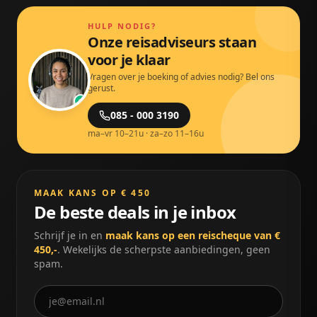
HULP NODIG?
Onze reisadviseurs staan
voor je klaar
Vragen over je boeking of advies nodig? Bel ons
gerust.
085 - 000 3190
ma–vr 10–21u · za–zo 11–16u
MAAK KANS OP € 450
De beste deals in je inbox
Schrijf je in en
maak kans op een reischeque van €
450,-
. Wekelijks de scherpste aanbiedingen, geen
spam.