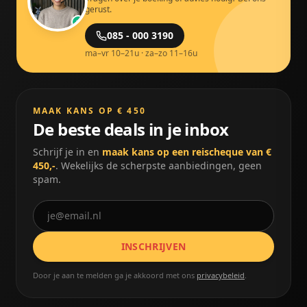
gerust.
085 - 000 3190
ma–vr 10–21u · za–zo 11–16u
MAAK KANS OP € 450
De beste deals in je inbox
Schrijf je in en
maak kans op een reischeque van €
450,-
. Wekelijks de scherpste aanbiedingen, geen
spam.
INSCHRIJVEN
Door je aan te melden ga je akkoord met ons
privacybeleid
.