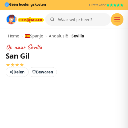
Géén boekingskosten
✓
Uitstekend
Men
Home
›
Spanje
›
Andalusië
›
Sevilla
Op naar
Sevilla
San Gil
★
★
★
★
Delen
Bewaren