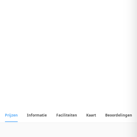
8
.
3
Geweldig Hotel
1
/
20
📷
Alle
20
foto's
Prijzen
Informatie
Faciliteiten
Kaart
Beoordelingen