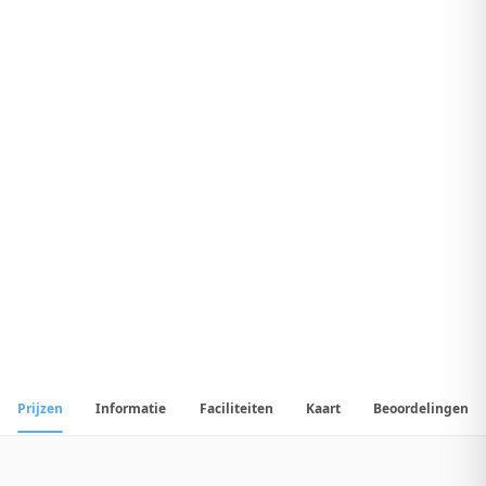
9
.
5
Fantastisch Hotel
1
/
35
📷
Alle
35
foto's
Prijzen
Informatie
Faciliteiten
Kaart
Beoordelingen