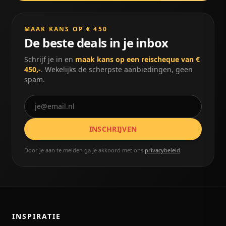
MAAK KANS OP € 450
De beste deals in je inbox
Schrijf je in en
maak kans op een reischeque van €
450,-
. Wekelijks de scherpste aanbiedingen, geen
spam.
INSCHRIJVEN
Door je aan te melden ga je akkoord met ons
privacybeleid
.
INSPIRATIE