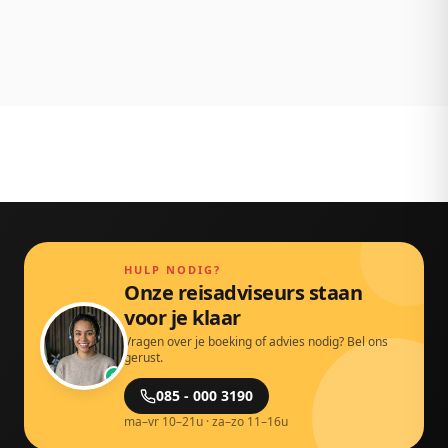
NL klantenservice
Persoonlijk bereikbaar via chat, mail en telefoon.
Gewoon door echte mensen.
HULP NODIG?
Onze reisadviseurs staan
voor je klaar
Vragen over je boeking of advies nodig? Bel ons
gerust.
085 - 000 3190
ma–vr 10–21u · za–zo 11–16u