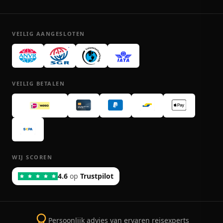
VEILIG AANGESLOTEN
VEILIG BETALEN
WIJ SCOREN
4.6
op
Trustpilot
Persoonlijk advies van ervaren reisexperts