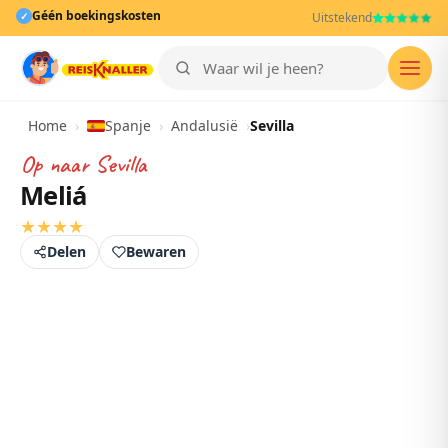
Géén boekingskosten
✓
Uitstekend
Men
Home
›
Spanje
›
Andalusië
›
Sevilla
Op naar
Sevilla
Meliá
★
★
★
★
Delen
Bewaren