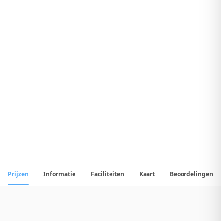
7
.
2
Uitstekend Hotel
1
/
252
📷
Alle
252
foto's
Prijzen
Informatie
Faciliteiten
Kaart
Beoordelingen