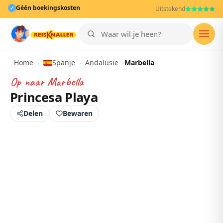
Géén boekingskosten
✓
Uitstekend
Men
Home
›
Spanje
›
Andalusië
›
Marbella
Op naar
Marbella
Princesa Playa
Delen
Bewaren