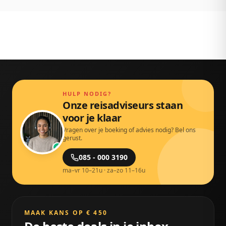
HULP NODIG?
Onze reisadviseurs staan
voor je klaar
Vragen over je boeking of advies nodig? Bel ons
gerust.
085 - 000 3190
ma–vr 10–21u · za–zo 11–16u
MAAK KANS OP € 450