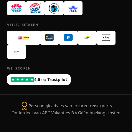
VEILIG BETALEN
WIJ SCOREN
4.6
op
Trustpilot
Persoonlijk advies van ervaren reisexperts
Onderdeel van ABC Vakanties B.V.
Géén boekingskosten