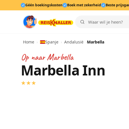
Géén boekingskosten
Boek met zekerheid
Beste prijsga
✓
✓
✓
Home
›
Spanje
›
Andalusië
›
Marbella
Op naar
Marbella
Marbella Inn
★
★
★