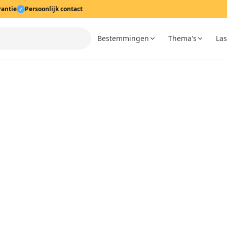
rantie
Persoonlijk contact
✓
Bestemmingen
Thema's
Las