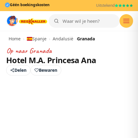
Géén boekingskosten
✓
Uitstekend
Men
Home
›
Spanje
›
Andalusië
›
Granada
Op naar
Granada
Hotel M.A. Princesa Ana
Delen
Bewaren