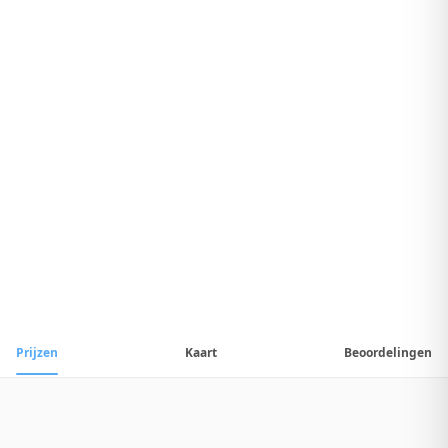
8
.
Uitstekend Hotel
1
/
8
📷
Alle
8
foto's
Prijzen
Kaart
Beoordelingen