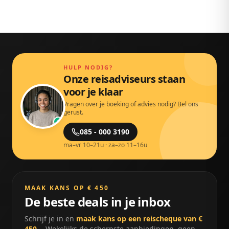
HULP NODIG?
Onze reisadviseurs staan
voor je klaar
Vragen over je boeking of advies nodig? Bel ons
gerust.
085 - 000 3190
ma–vr 10–21u · za–zo 11–16u
MAAK KANS OP € 450
De beste deals in je inbox
Schrijf je in en
maak kans op een reischeque van €
450,-
. Wekelijks de scherpste aanbiedingen, geen