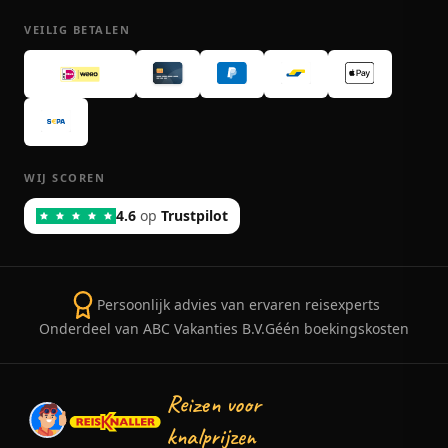
VEILIG BETALEN
WIJ SCOREN
4.6
op
Trustpilot
Persoonlijk advies van ervaren reisexperts
Onderdeel van ABC Vakanties B.V.
Géén boekingskosten
Reizen voor
knalprijzen