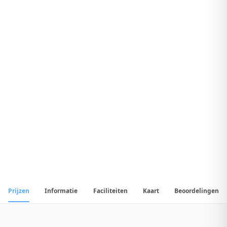
8
.
2
Geweldig Hotel
1
/
28
📷
Alle
28
foto's
Prijzen
Informatie
Faciliteiten
Kaart
Beoordelingen