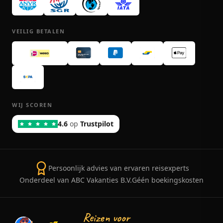
VEILIG BETALEN
WIJ SCOREN
4.6
op
Trustpilot
Persoonlijk advies van ervaren reisexperts
Onderdeel van ABC Vakanties B.V.
Géén boekingskosten
Reizen voor