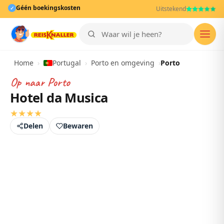
Géén boekingskosten
✓
Uitstekend
Men
Home
›
Portugal
›
Porto en omgeving
›
Porto
Op naar
Porto
Hotel da Musica
★
★
★
★
Delen
Bewaren