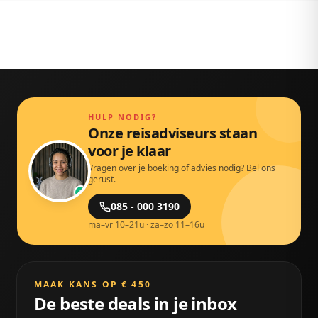
HULP NODIG?
Onze reisadviseurs staan
voor je klaar
Vragen over je boeking of advies nodig? Bel ons
gerust.
085 - 000 3190
ma–vr 10–21u · za–zo 11–16u
MAAK KANS OP € 450
De beste deals in je inbox