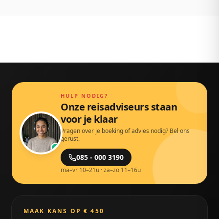
HULP NODIG?
Onze reisadviseurs staan
voor je klaar
Vragen over je boeking of advies nodig? Bel ons
gerust.
085 - 000 3190
ma–vr 10–21u · za–zo 11–16u
MAAK KANS OP € 450