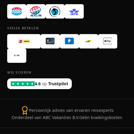
VEILIG BETALEN
WIJ SCOREN
4.6
op
Trustpilot
Persoonlijk advies van ervaren reisexperts
Onderdeel van ABC Vakanties B.V.
Géén boekingskosten