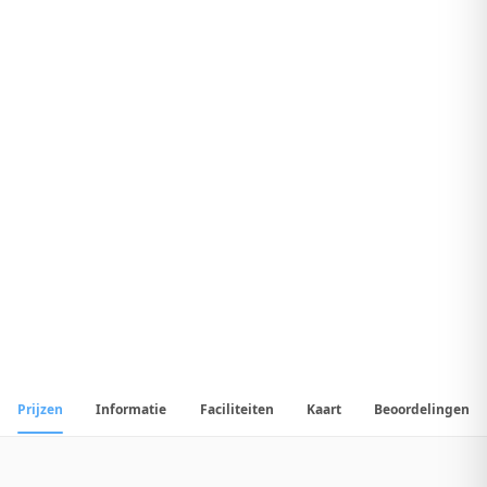
8
.
Uitstekend Hotel
1
/
17
📷
Alle
17
foto's
Prijzen
Informatie
Faciliteiten
Kaart
Beoordelingen