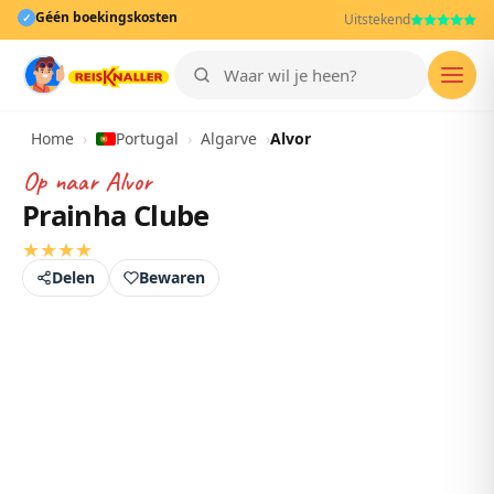
Géén boekingskosten
✓
Uitstekend
Men
Home
›
Portugal
›
Algarve
›
Alvor
Op naar
Alvor
Prainha Clube
★
★
★
★
Delen
Bewaren