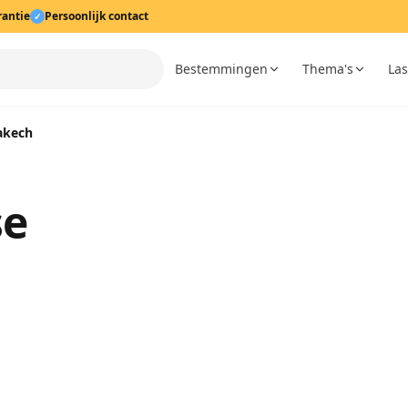
rantie
Persoonlijk contact
✓
Bestemmingen
Thema's
Las
akech
se