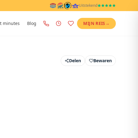
Uitstekend
t minutes
Blog
MIJN REIS
→
Delen
Bewaren