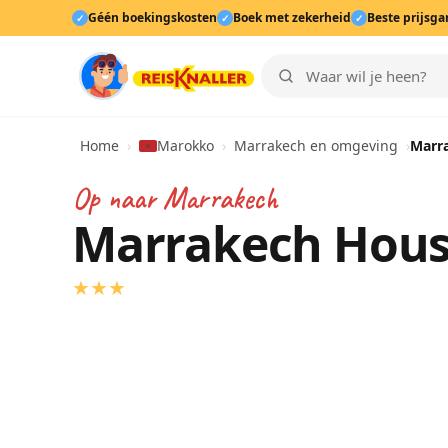
Géén boekingskosten
Boek met zekerheid
Beste prijsga
✓
✓
✓
Home
›
Marokko
›
Marrakech en omgeving
›
Marr
Op naar
Marrakech
Marrakech Hou
★
★
★