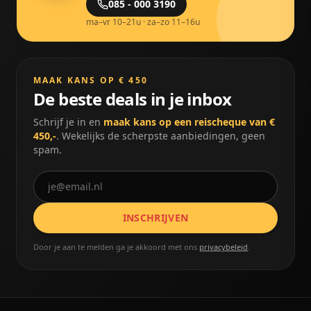
085 - 000 3190
ma–vr 10–21u · za–zo 11–16u
MAAK KANS OP € 450
De beste deals in je inbox
Schrijf je in en
maak kans op een reischeque van €
450,-
. Wekelijks de scherpste aanbiedingen, geen
spam.
INSCHRIJVEN
Door je aan te melden ga je akkoord met ons
privacybeleid
.