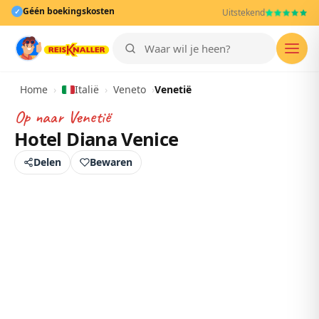
Géén boekingskosten
✓
Uitstekend
Men
Home
›
Italië
›
Veneto
›
Venetië
Op naar
Venetië
Hotel Diana Venice
Delen
Bewaren