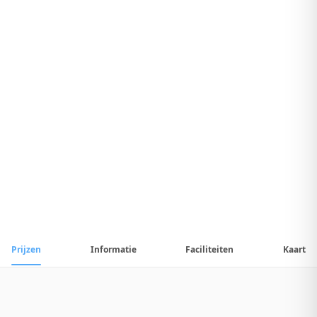
7
.
2
Uitstekend Hotel
1
/
23
📷
Alle
23
foto's
Prijzen
Informatie
Faciliteiten
Kaart