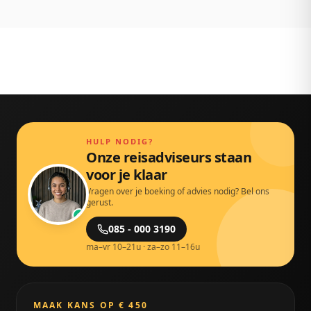
HULP NODIG?
Onze reisadviseurs staan
voor je klaar
Vragen over je boeking of advies nodig? Bel ons
gerust.
085 - 000 3190
ma–vr 10–21u · za–zo 11–16u
MAAK KANS OP € 450