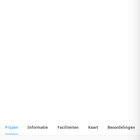
9
.
3
Fantastisch Hotel
1
/
50
📷
Alle
50
foto's
Prijzen
Informatie
Faciliteiten
Kaart
Beoordelingen