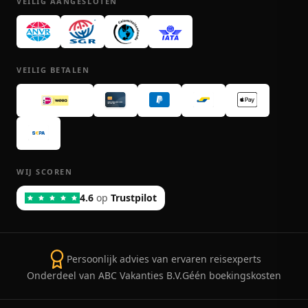
VEILIG AANGESLOTEN
VEILIG BETALEN
WIJ SCOREN
4.6
op
Trustpilot
Persoonlijk advies van ervaren reisexperts
Onderdeel van ABC Vakanties B.V.
Géén boekingskosten