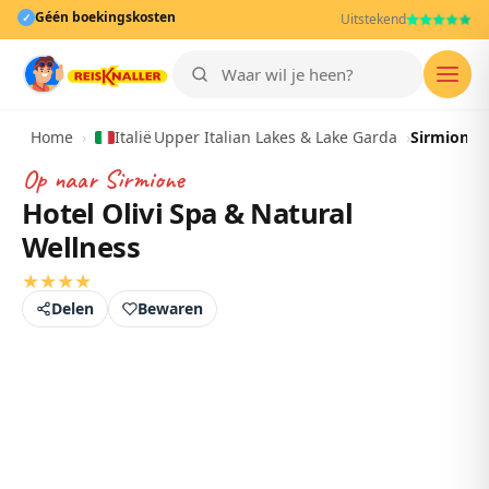
Géén boekingskosten
✓
Uitstekend
Men
Home
›
Italië
›
Upper Italian Lakes & Lake Garda
›
Sirmione
Op naar
Sirmione
Hotel Olivi Spa & Natural
Wellness
★
★
★
★
Delen
Bewaren