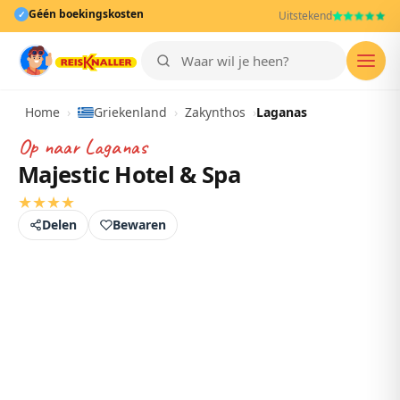
Géén boekingskosten
✓
Uitstekend
Men
Home
›
Griekenland
›
Zakynthos
›
Laganas
Op naar
Laganas
Majestic Hotel & Spa
★
★
★
★
Delen
Bewaren