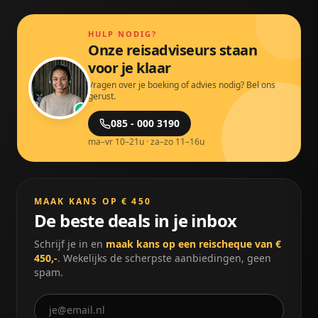
HULP NODIG?
Onze reisadviseurs staan
voor je klaar
Vragen over je boeking of advies nodig? Bel ons
gerust.
085 - 000 3190
ma–vr 10–21u · za–zo 11–16u
MAAK KANS OP € 450
De beste deals in je inbox
Schrijf je in en
maak kans op een reischeque van €
450,-
. Wekelijks de scherpste aanbiedingen, geen
spam.