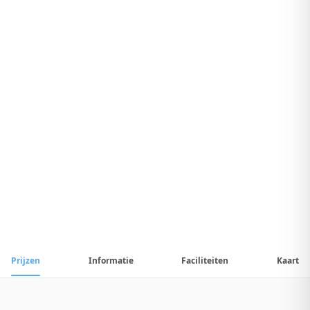
7
.
2
Uitstekend Hotel
1
/
15
📷
Alle
15
foto's
Prijzen
Informatie
Faciliteiten
Kaart