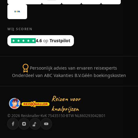
WIJ SCOREN
4.6
op
Trustpilot
Persoonlijk advies van ervaren reisexperts
Onderdeel van ABC Vakanties B.V.
Géén boekingskosten
Reizen voor
knalprijzen
©
2026
Reisknaller
·
KvK 75435150
·
BTW NL860293042B01