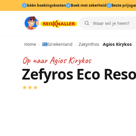
Géén boekingskosten
Boek met zekerheid
Beste prijsga
✓
✓
✓
Home
›
Griekenland
›
Zakynthos
›
Agios Kirykos
Op naar
Agios Kirykos
Zefyros Eco Reso
★
★
★