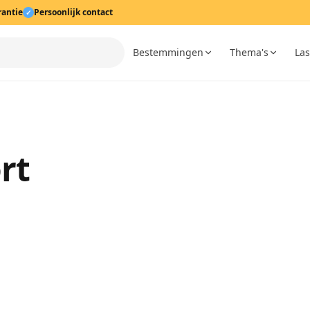
rantie
Persoonlijk contact
✓
Bestemmingen
Thema's
Las
rt