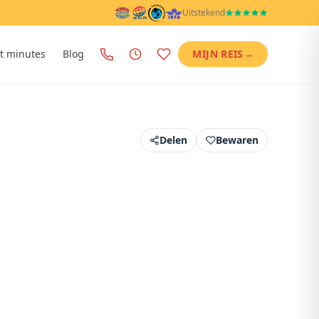
Uitstekend
t minutes
Blog
MIJN REIS
→
Delen
Bewaren