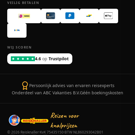
VEILIG BETALEN
WIJ SCOREN
4.6
op
Trustpilot
Persoonlijk advies van ervaren reisexperts
Onderdeel van ABC Vakanties B.V.
Géén boekingskosten
Reizen voor
knalprijzen
©
2026
Reisknaller
·
KvK 75435150
·
BTW NL860293042B01