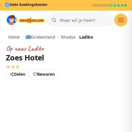
Géén boekingskosten
✓
Uitstekend
Men
Home
›
Griekenland
›
Rhodos
›
Ladiko
Op naar
Ladiko
Zoes Hotel
★
★
★
Delen
Bewaren