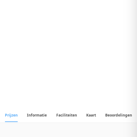
9
.
1
Fantastisch Hotel
1
/
20
📷
Alle
20
foto's
Prijzen
Informatie
Faciliteiten
Kaart
Beoordelingen