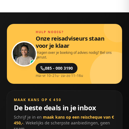
HULP NODIG?
Onze reisadviseurs staan
voor je klaar
Vragen over je boeking of advies nodig? Bel ons
gerust.
085 - 000 3190
ma–vr 10–21u · za–zo 11–16u
MAAK KANS OP € 450
De beste deals in je inbox
Schrijf je in en
maak kans op een reischeque van €
450,-
. Wekelijks de scherpste aanbiedingen, geen
spam.