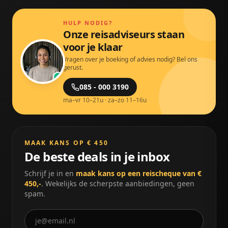
HULP NODIG?
Onze reisadviseurs staan
voor je klaar
Vragen over je boeking of advies nodig? Bel ons
gerust.
085 - 000 3190
ma–vr 10–21u · za–zo 11–16u
MAAK KANS OP € 450
De beste deals in je inbox
Schrijf je in en
maak kans op een reischeque van €
450,-
. Wekelijks de scherpste aanbiedingen, geen
spam.