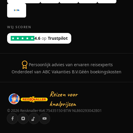
WIJ SCOREN
4.6
op
Trustpilot
Persoonlijk advies van ervaren reisexperts
Onderdeel van ABC Vakanties B.V.
Géén boekingskosten
Reizen voor
knalprijzen
©
2026
Reisknaller
·
KvK 75435150
·
BTW NL860293042B01