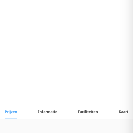
7
.
2
Uitstekend Hotel
1
/
22
📷
Alle
22
foto's
Prijzen
Informatie
Faciliteiten
Kaart