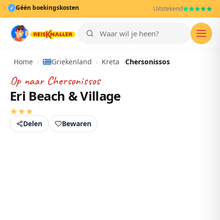
Géén boekingskosten
✓
Uitstekend
Men
Home
›
Griekenland
›
Kreta
›
Chersonissos
Op naar
Chersonissos
Eri Beach & Village
★
★
★
Delen
Bewaren