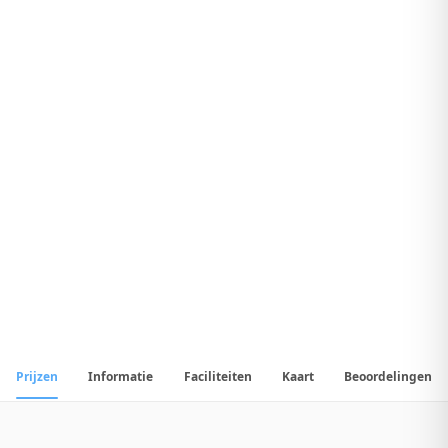
7
.
4
Uitstekend Hotel
1
/
20
📷
Alle
20
foto's
Prijzen
Informatie
Faciliteiten
Kaart
Beoordelingen