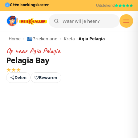
Géén boekingskosten
✓
Uitstekend
Men
Home
›
Griekenland
›
Kreta
›
Agia Pelagia
Op naar
Agia Pelagia
Pelagia Bay
★
★
★
Delen
Bewaren