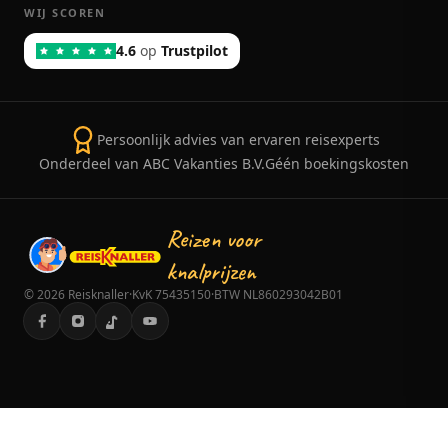
WIJ SCOREN
4.6
op
Trustpilot
Persoonlijk advies van ervaren reisexperts
Onderdeel van ABC Vakanties B.V.
Géén boekingskosten
Reizen voor
knalprijzen
©
2026
Reisknaller
·
KvK 75435150
·
BTW NL860293042B01
Pelagia Bay
Bekijk prijzen
→
7.4
Uitstekend Hotel
·
200+
beoordelingen