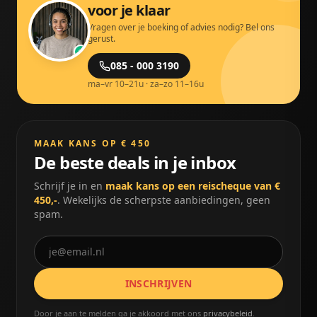
voor je klaar
Vragen over je boeking of advies nodig? Bel ons
gerust.
085 - 000 3190
ma–vr 10–21u · za–zo 11–16u
MAAK KANS OP € 450
De beste deals in je inbox
Schrijf je in en
maak kans op een reischeque van €
450,-
. Wekelijks de scherpste aanbiedingen, geen
spam.
INSCHRIJVEN
Door je aan te melden ga je akkoord met ons
privacybeleid
.