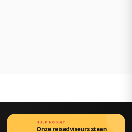
Wat je ziet is wat je betaalt. Geen verrassingen
achteraf.
NL klantenservice
Persoonlijk bereikbaar via chat, mail en telefoon.
Gewoon door echte mensen.
HULP NODIG?
Onze reisadviseurs staan