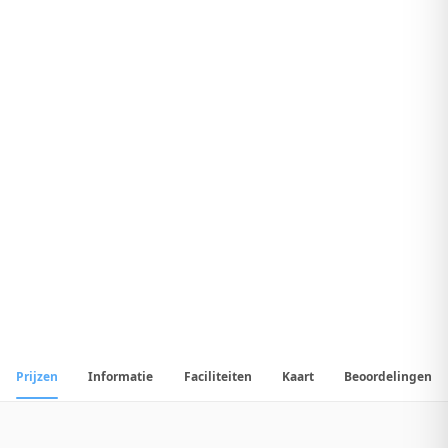
8
.
6
Geweldig Hotel
1
/
49
📷
Alle
49
foto's
Prijzen
Informatie
Faciliteiten
Kaart
Beoordelingen