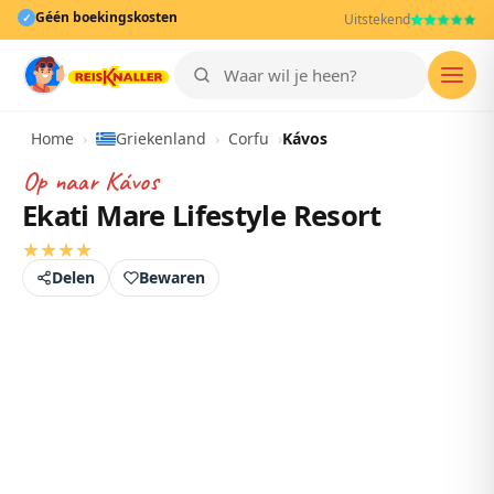
Géén boekingskosten
✓
Uitstekend
Men
Home
›
Griekenland
›
Corfu
›
Kávos
Op naar
Kávos
Ekati Mare Lifestyle Resort
★
★
★
★
Delen
Bewaren