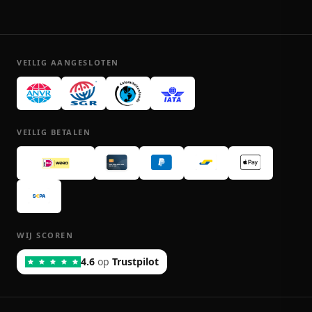
VEILIG AANGESLOTEN
VEILIG BETALEN
WIJ SCOREN
4.6
op
Trustpilot