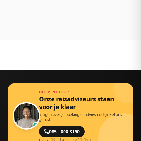
NL klantenservice
Persoonlijk bereikbaar via chat, mail en telefoon.
Gewoon door echte mensen.
HULP NODIG?
Onze reisadviseurs staan
voor je klaar
Vragen over je boeking of advies nodig? Bel ons
gerust.
085 - 000 3190
ma–vr 10–21u · za–zo 11–16u