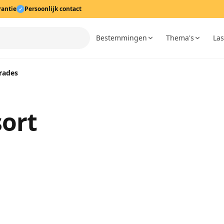
rantie
Persoonlijk contact
✓
Bestemmingen
Thema's
Las
rades
ort