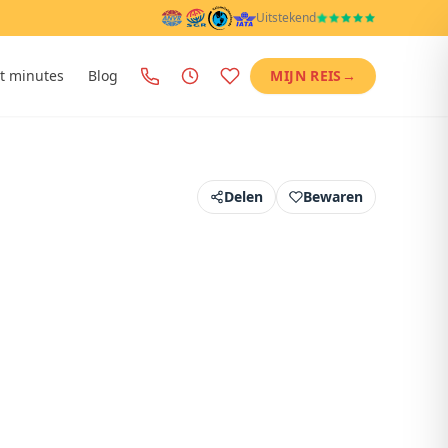
Uitstekend
t minutes
Blog
MIJN REIS
→
Delen
Bewaren