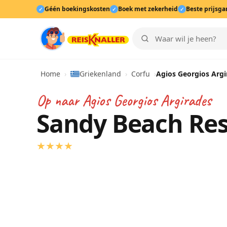
Géén boekingskosten
Boek met zekerheid
Beste prijsga
✓
✓
✓
Home
›
Griekenland
›
Corfu
›
Agios Georgios Argi
Op naar
Agios Georgios Argirades
Sandy Beach Res
★
★
★
★