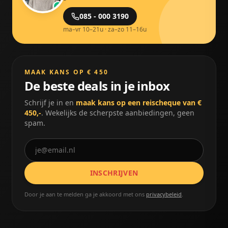
085 - 000 3190
ma–vr 10–21u · za–zo 11–16u
MAAK KANS OP € 450
De beste deals in je inbox
Schrijf je in en
maak kans op een reischeque van €
450,-
. Wekelijks de scherpste aanbiedingen, geen
spam.
INSCHRIJVEN
Door je aan te melden ga je akkoord met ons
privacybeleid
.