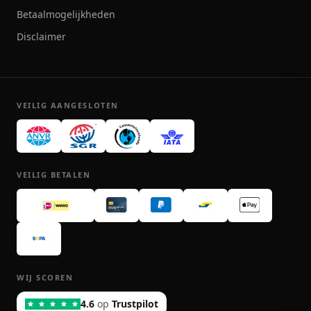
Betaalmogelijkheden
Disclaimer
VEILIG AANGESLOTEN
VEILIG BETALEN
WIJ SCOREN
4.6
op
Trustpilot