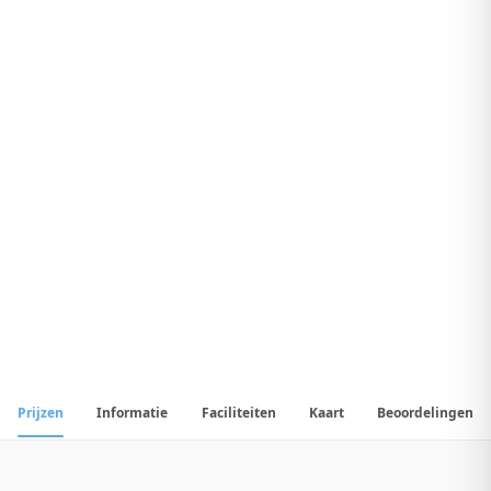
9
.
1
Fantastisch Hotel
1
/
29
📷
Alle
29
foto's
Prijzen
Informatie
Faciliteiten
Kaart
Beoordelingen