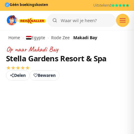
Géén boekingskosten
✓
Uitstekend
Men
Home
›
Egypte
›
Rode Zee
›
Makadi Bay
Op naar
Makadi Bay
Stella Gardens Resort & Spa
★
★
★
★
★
Delen
Bewaren