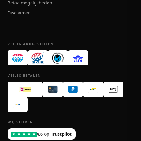
Betaalmogelijkheden
Disclaimer
VEILIG AANGESLOTEN
VEILIG BETALEN
WIJ SCOREN
4.6
op
Trustpilot