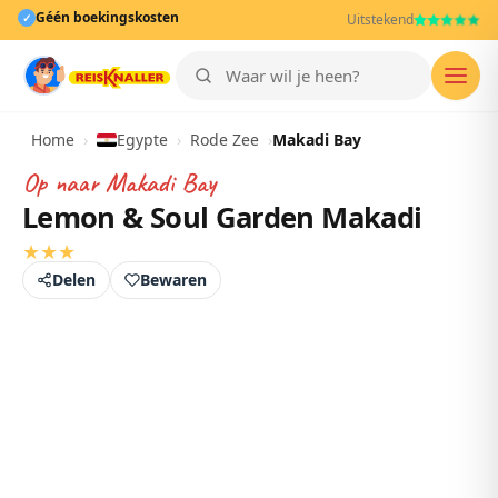
Géén boekingskosten
✓
Uitstekend
Men
Home
›
Egypte
›
Rode Zee
›
Makadi Bay
Op naar
Makadi Bay
Lemon & Soul Garden Makadi
★
★
★
Delen
Bewaren