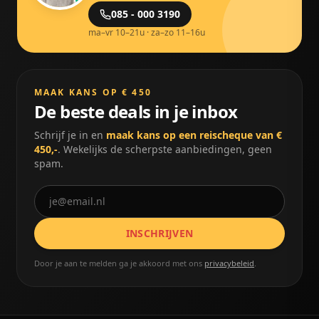
085 - 000 3190
ma–vr 10–21u · za–zo 11–16u
MAAK KANS OP € 450
De beste deals in je inbox
Schrijf je in en
maak kans op een reischeque van €
450,-
. Wekelijks de scherpste aanbiedingen, geen
spam.
INSCHRIJVEN
Door je aan te melden ga je akkoord met ons
privacybeleid
.