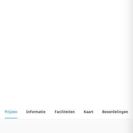
7
.
7
Uitstekend Hotel
1
/
31
📷
Alle
31
foto's
Prijzen
Informatie
Faciliteiten
Kaart
Beoordelingen