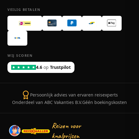
VEILIG BETALEN
WIJ SCOREN
4.6
op
Trustpilot
Persoonlijk advies van ervaren reisexperts
Onderdeel van ABC Vakanties B.V.
Géén boekingskosten
Reizen voor
knalprijzen