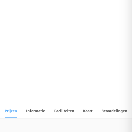
8
.
Uitstekend Hotel
1
/
47
📷
Alle
47
foto's
Prijzen
Informatie
Faciliteiten
Kaart
Beoordelingen