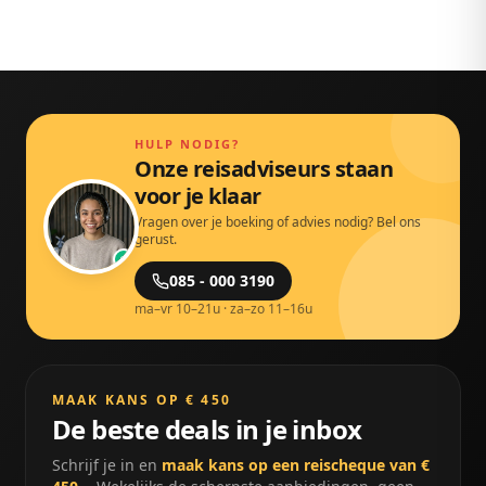
HULP NODIG?
Onze reisadviseurs staan
voor je klaar
Vragen over je boeking of advies nodig? Bel ons
gerust.
085 - 000 3190
ma–vr 10–21u · za–zo 11–16u
MAAK KANS OP € 450
De beste deals in je inbox
Schrijf je in en
maak kans op een reischeque van €