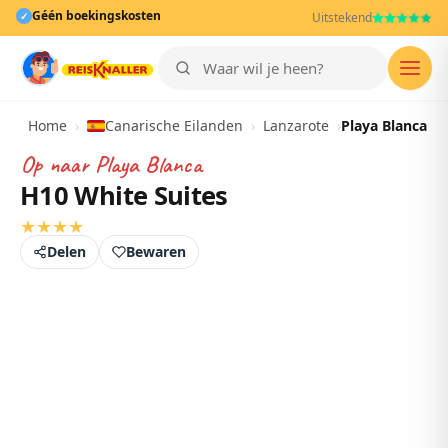
Géén boekingskosten
✓
Uitstekend
Men
Home
›
Canarische Eilanden
›
Lanzarote
›
Playa Blanca
Op naar
Playa Blanca
H10 White Suites
★
★
★
★
Delen
Bewaren