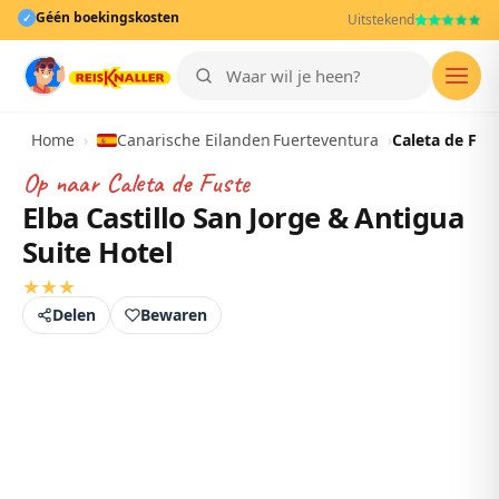
Géén boekingskosten
✓
Uitstekend
Men
Home
›
Canarische Eilanden
›
Fuerteventura
›
Caleta de Fus
Op naar
Caleta de Fuste
Elba Castillo San Jorge & Antigua
Suite Hotel
★
★
★
Delen
Bewaren