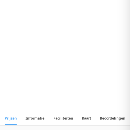
8
.
5
Geweldig Hotel
1
/
15
📷
Alle
15
foto's
Prijzen
Informatie
Faciliteiten
Kaart
Beoordelingen