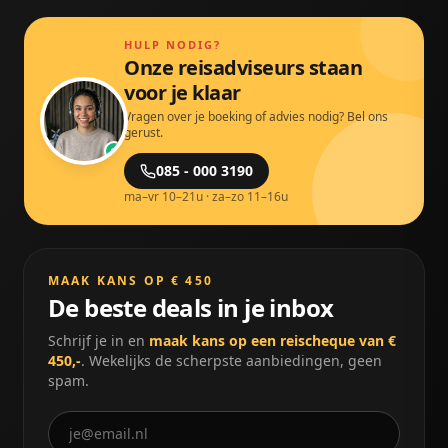
HULP NODIG?
Onze reisadviseurs staan
voor je klaar
Vragen over je boeking of advies nodig? Bel ons
gerust.
085 - 000 3190
ma–vr 10–21u · za–zo 11–16u
MAAK KANS OP € 450
De beste deals in je inbox
Schrijf je in en
maak kans op een reischeque van €
450,-
. Wekelijks de scherpste aanbiedingen, geen
spam.