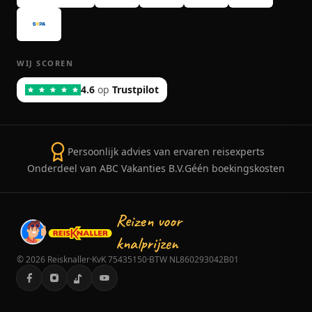
WIJ SCOREN
4.6
op
Trustpilot
Persoonlijk advies van ervaren reisexperts
Onderdeel van ABC Vakanties B.V.
Géén boekingskosten
Reizen voor
knalprijzen
©
2026
Reisknaller
·
KvK 75435150
·
BTW NL860293042B01