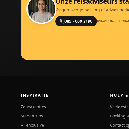
Onze reisadviseurs sta
Vragen over je boeking of advies nodi
085 - 000 3190
ma–vr 10–21u · za–
INSPIRATIE
HULP &
Zonvakanties
Veelgeste
Stedentrips
Boeking w
All-inclusive
Contact 