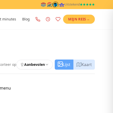
Uitstekend
t minutes
Blog
MIJN REIS
→
Lijst
Kaart
Sorteer op
Aanbevolen
r menu