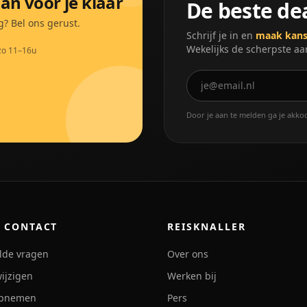
an voor je klaar
De beste dea
g? Bel ons gerust.
Schrijf je in en
maak kans 
Wekelijks de scherpste a
zo 11–16u
Door je aan te melden ga je akko
 CONTACT
REISKNALLER
lde vragen
Over ons
ijzigen
Werken bij
opnemen
Pers