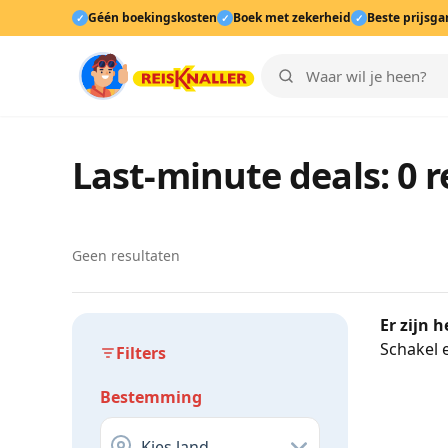
Géén boekingskosten
Boek met zekerheid
Beste prijsga
✓
✓
✓
Last-minute deals: 0 
Geen resultaten
Er zijn 
Schakel e
Filters
Bestemming
Kies land...