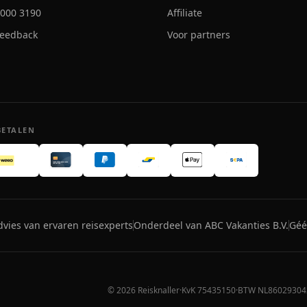
- 000 3190
Affiliate
feedback
Voor partners
BETALEN
dvies van ervaren reisexperts
Onderdeel van ABC Vakanties B.V.
Géé
©
2026
Reisknaller
·
KvK 75435150
·
BTW NL86029304