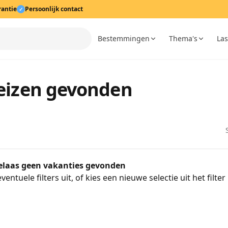
rantie
Persoonlijk contact
✓
Bestemmingen
Thema's
Las
reizen gevonden
helaas geen vakanties gevonden
ventuele filters uit, of kies een nieuwe selectie uit het filte