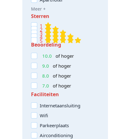
Meer +
Sterren
1
2
3
4
5
Beoordeling
10.0
of hoger
9.0
of hoger
8.0
of hoger
7.0
of hoger
Faciliteiten
Internetaansluiting
Wifi
Parkeerplaats
Airconditioning